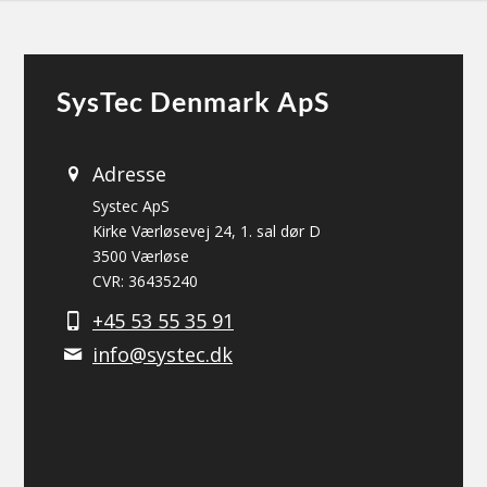
SysTec Denmark ApS
Adresse
Systec ApS
Kirke Værløsevej 24, 1. sal dør D
3500 Værløse
CVR: 36435240
+45 53 55 35 91
info@systec.dk