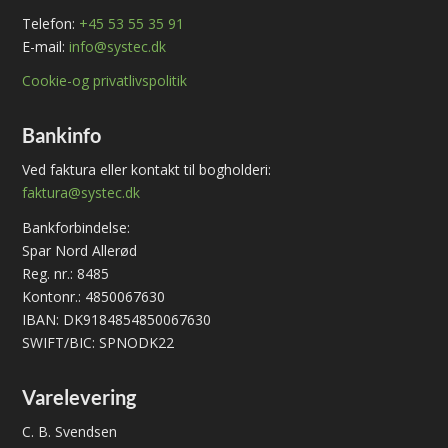
Telefon:
+45 53 55 35 91
E-mail:
info@systec.dk
Cookie-og privatlivspolitik
Bankinfo
Ved faktura eller kontakt til bogholderi:
faktura@systec.dk
Bankforbindelse:
Spar Nord Allerød
Reg. nr.: 8485
Kontonr.: 4850067630
IBAN: DK9184854850067630
SWIFT/BIC: SPNODK22
Varelevering
C. B. Svendsen