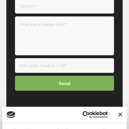
SysTec Baltic UAB