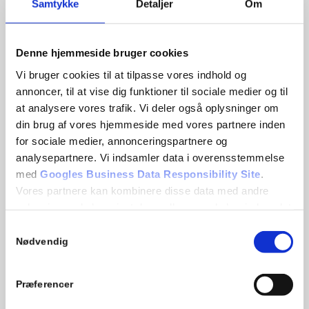
Samtykke
Detaljer
Om
Address
Systec Baltic UAB
Dzūkų str. 15, Kaunas
Denne hjemmeside bruger cookies
LT-44172, Lithuania
Vi bruger cookies til at tilpasse vores indhold og
VAT: LT100017157218
annoncer, til at vise dig funktioner til sociale medier og til
+370 616 06500
at analysere vores trafik. Vi deler også oplysninger om
din brug af vores hjemmeside med vores partnere inden
info@systec.dk
for sociale medier, annonceringspartnere og
analysepartnere. Vi indsamler data i overensstemmelse
med
Googles Business Data Responsibility Site
.
Vores partnere kan kombinere disse data med andre
oplysninger, du har givet dem, eller som de har indsamlet
fra din brug af deres tjenester.
Samtykkevalg
Nødvendig
Se Cookie & Privatlivspolitik
her
Præferencer