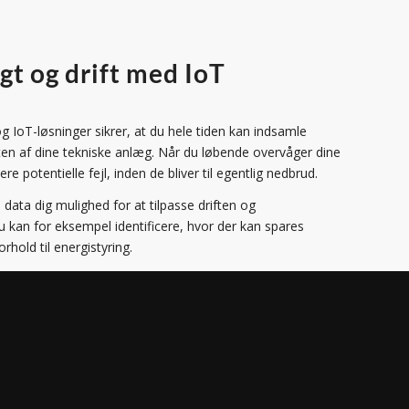
gt og drift med IoT
 IoT-løsninger sikrer, at du hele tiden kan indsamle
ften af dine tekniske anlæg. Når du løbende overvåger dine
cere potentielle fejl, inden de bliver til egentlig nedbrud.
data dig mulighed for at tilpasse driften og
u kan for eksempel identificere, hvor der kan spares
rhold til energistyring.
æg overvåges af IoT-sensorer, der konstant måler
giforbrug. Opstår der pludselige udsving som et uventet
det samme, så du kan reagere hurtigt, inden skaden bliver