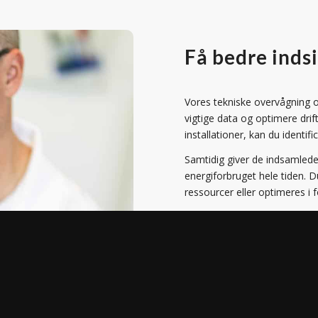
Få bedre indsi
Vores tekniske overvågning og
vigtige data og optimere dri
installationer, kan du identifi
Samtidig giver de indsamlede 
energiforbruget hele tiden. D
ressourcer eller optimeres i fo
Eksempelvis kan et varmeanl
vandtryk, temperatur og ener
trykfald, får du besked med 
stor.
DEMOLINK – KLIK HER