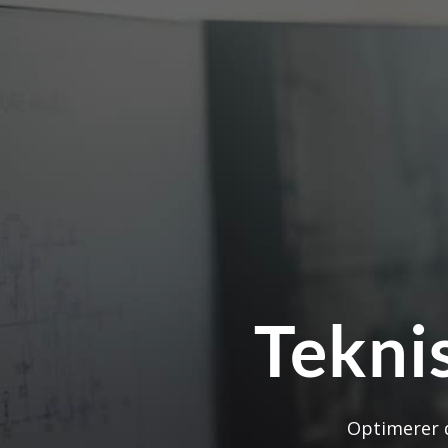
Tekni
Optimerer d