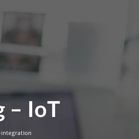
 – IoT
-integration