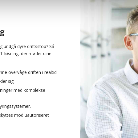
ng
og undgå dyre driftsstop? Så
T-løsning, der møder dine
nne overvåge driften i realtid.
ler sig.
bygninger med komplekse
yringssystemer.
skyttes mod uautoriseret