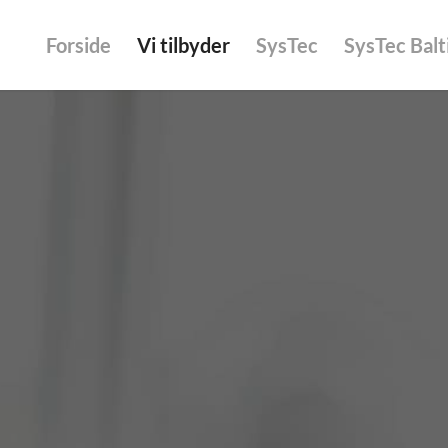
Forside
Vi tilbyder
SysTec
SysTec Balt